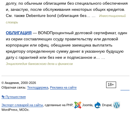
долгу, по обычным облигациям без специального обеспечения
и, зачастую, после обслуживания некоторых общих кредитов.
См. также Debenture bond (облигация без… …
Инвестиционный
словарь
ОБЛИГАЦИЯ
— BONDПроцентный долговой сертификат, один
из серии составляющих ссуду правительству или деловой
корпорации или офиц. обещание заемщика выплатить
кредитору определенную сумму денег в указанную будущую
дату с гарантией или без нее и подписанное и… …
Энциклопедия банковского дела и финансов
© Академик, 2000-2026
18+
Обратная связь:
Техподдержка
,
Реклама на сайте
👣 Путешествия
Экспорт словарей на сайты
, сделанные на PHP,
Joomla,
Drupal,
WordPress, MODx.